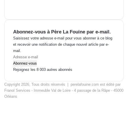
h
e
r
c
h
Abonnez-vous à Père La Fouine par e-mail.
e
p
Saisissez votre adresse e-mail pour vous abonner à ce blog
o
et recevoir une notification de chaque nouvel article par e-
u
mail.
r
A
d
Abonnez-vous
:
r
Rejoignez les 8 003 autres abonnés
e
s
Copyright 2026, Tous droits réservés | perelafouine.com est édité par
s
Franol Services - Immeuble Val de Loire - 4 passage de la Râpe - 45000
e
Orléans
e
Facebook
-
X
m
Linkedin
a
TikTok
i
RSS