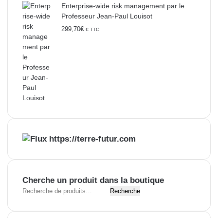
Enterprise-wide risk management par le
Professeur Jean-Paul Louisot
299,70
€
€ TTC
https://terre-futur.com
Cherche un produit dans la boutique
R
Recherche
e
c