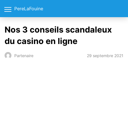
PereLaFouine
Nos 3 conseils scandaleux
du casino en ligne
29 septembre 2021
Partenaire