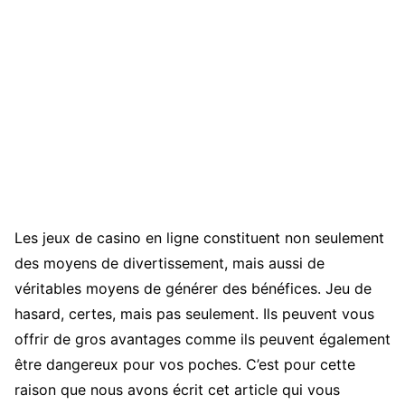
Les jeux de casino en ligne constituent non seulement
des moyens de divertissement, mais aussi de
véritables moyens de générer des bénéfices. Jeu de
hasard, certes, mais pas seulement. Ils peuvent vous
offrir de gros avantages comme ils peuvent également
être dangereux pour vos poches. C’est pour cette
raison que nous avons écrit cet article qui vous