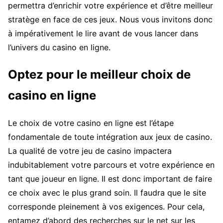
permettra d’enrichir votre expérience et d’être meilleur
stratège en face de ces jeux. Nous vous invitons donc
à impérativement le lire avant de vous lancer dans
l’univers du casino en ligne.
Optez pour le meilleur choix de
casino en ligne
Le choix de votre casino en ligne est l’étape
fondamentale de toute intégration aux jeux de casino.
La qualité de votre jeu de casino impactera
indubitablement votre parcours et votre expérience en
tant que joueur en ligne. Il est donc important de faire
ce choix avec le plus grand soin. Il faudra que le site
corresponde pleinement à vos exigences. Pour cela,
entamez d’abord des recherches sur le net sur les