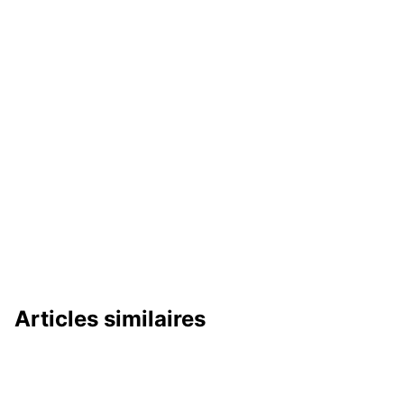
Articles similaires