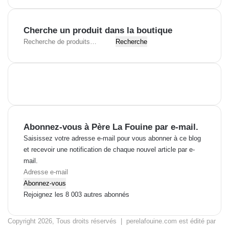
Cherche un produit dans la boutique
R
Recherche
e
c
h
e
r
c
h
Abonnez-vous à Père La Fouine par e-mail.
e
p
Saisissez votre adresse e-mail pour vous abonner à ce blog
o
et recevoir une notification de chaque nouvel article par e-
u
mail.
r
A
d
Abonnez-vous
:
r
Rejoignez les 8 003 autres abonnés
e
s
Copyright 2026, Tous droits réservés | perelafouine.com est édité par
s